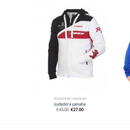
HA
SUDADERA YAMAHA
ha
sudadera yamaha
€
43.00
€
27.00