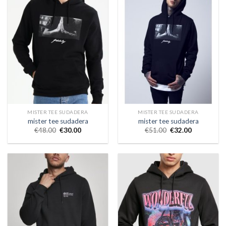
MISTER TEE SUDADERA
MISTER TEE SUDADERA
mister tee sudadera
mister tee sudadera
€
48.00
€
30.00
€
51.00
€
32.00