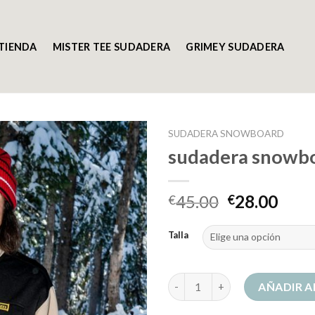
TIENDA
MISTER TEE SUDADERA
GRIMEY SUDADERA
SUDADERA SNOWBOARD
sudadera snowb
45.00
28.00
€
€
Talla
sudadera snowboard cantidad
AÑADIR A