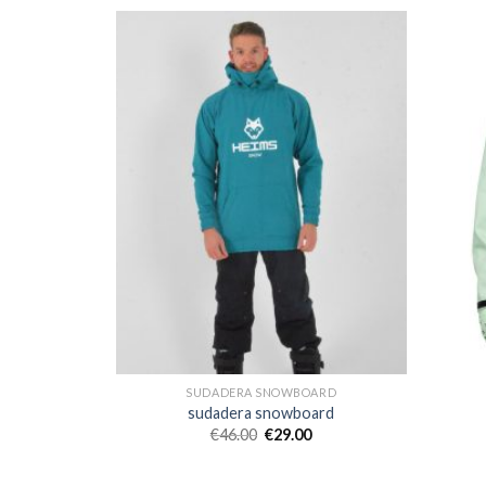
ARD
SUDADERA SNOWBOARD
ard
sudadera snowboard
€
46.00
€
29.00