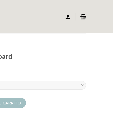
oard
L CARRITO