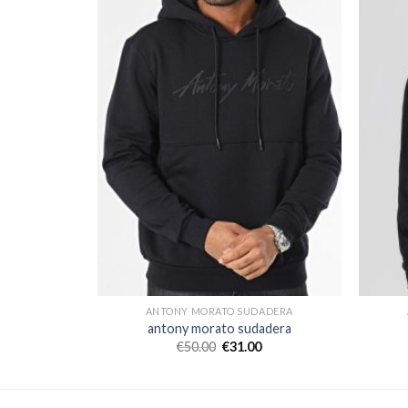
ADERA
ANTONY MORATO SUDADERA
adera
antony morato sudadera
€
50.00
€
31.00