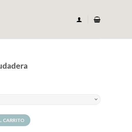
udadera
idad
L CARRITO