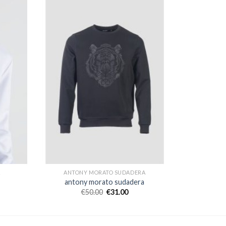
A
ANTONY MORATO SUDADERA
antony morato sudadera
€
50.00
€
31.00