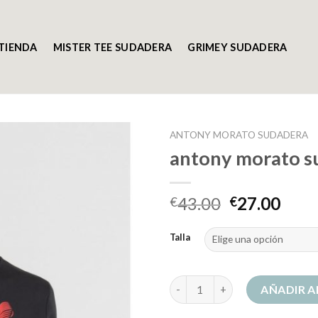
TIENDA
MISTER TEE SUDADERA
GRIMEY SUDADERA
ANTONY MORATO SUDADERA
antony morato s
43.00
27.00
€
€
Talla
antony morato sudadera cant
AÑADIR A