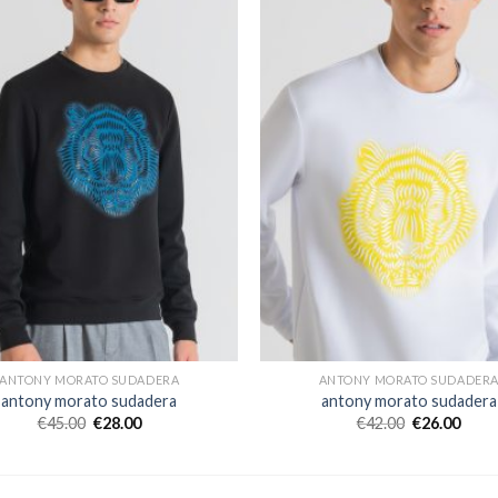
ANTONY MORATO SUDADERA
ANTONY MORATO SUDADER
antony morato sudadera
antony morato sudadera
€
45.00
€
28.00
€
42.00
€
26.00